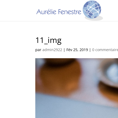
11_img
par
admin2922
|
Fév 25, 2019
|
0 commentair